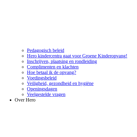
Pedagogisch beleid
Hero kindercentra gaat voor Groene Kinderopvang!
Inschrijven, plaatsing en rondleiding
Complimenten en klachten
Hoe betaal ik de opvang?
Voedingsbeleid
Veiligheid, gezondheid en hygiëne
Openingsdagen
Veelgestelde vragen
Over Hero