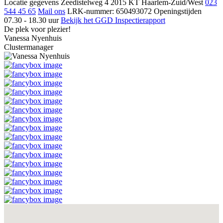
Locatie gegevens
Zeedistelweg 4
2015 KT Haarlem-Zuid/West
023
544 45 65
Mail ons
LRK-nummer: 650493072
Openingstijden
07.30 - 18.30 uur
Bekijk het GGD Inspectierapport
De plek voor plezier!
Vanessa Nyenhuis
Clustermanager